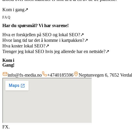
Kom i gang
↗
FAQ
Har du spørsmål? Vi har svarene!
Hva er forskjellen på SEO og lokal SEO?
↗
Hvor lang tid tar det å komme i kartpakken?
↗
Hva koster lokal SEO?
↗
Trenger jeg lokal SEO hvis jeg allerede har en nettside?
↗
Kom i
Gang!
info@fx-media.no
+4740185596
Neptunvegen 6, 7652 Verda
FX
.