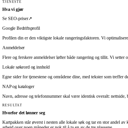
TJENESTE
Hva vi gjør
Se SEO-priser
↗
Google Bedriftsprofil
Profilen din er den viktigste lokale rangeringsfaktoren. Vi optimaliserer
Anmeldelser
Flere og ferskere anmeldelser løfter både rangering og tillit. Vi setter
Lokale søkeord og innhold
Egne sider for tjenestene og områdene dine, med tekster som treffer det
NAP og kataloger
Navn, adresse og telefonnummer skal være identisk overalt: nettside, b
RESULTAT
Hvorfor det lønner seg
Kartpakken står øverst i nesten alle lokale søk og tar en stor andel av 
arbeid over noen måneder er nok til å ta en av de tre plassene.