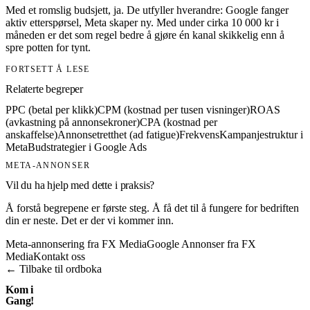
Med et romslig budsjett, ja. De utfyller hverandre: Google fanger
aktiv etterspørsel, Meta skaper ny. Med under cirka 10 000 kr i
måneden er det som regel bedre å gjøre én kanal skikkelig enn å
spre potten for tynt.
FORTSETT Å LESE
Relaterte begreper
PPC (betal per klikk)
CPM (kostnad per tusen visninger)
ROAS
(avkastning på annonsekroner)
CPA (kostnad per
anskaffelse)
Annonsetretthet (ad fatigue)
Frekvens
Kampanjestruktur i
Meta
Budstrategier i Google Ads
META-ANNONSER
Vil du ha hjelp med dette i praksis?
Å forstå begrepene er første steg. Å få det til å fungere for bedriften
din er neste. Det er der vi kommer inn.
Meta-annonsering fra FX Media
Google Annonser fra FX
Media
Kontakt oss
← Tilbake til ordboka
Kom i
Gang!