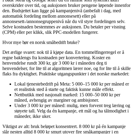
overskrider over tid, og auksjonen bruker pengene løpende innenfor
den. Budsjettet kan ligge på kampanjenivå (anbefalt i dag, med
automatisk fordeling mellom annonsesett) eller på
annonsesett-/annonsegruppenivå når du vil styre fordelingen selv.
Selve kostnaden bestemmes av auksjonen. Du betaler per visning
(
CPM
) eller per klikk, slik
PPC
-modellen fungerer.
Hvor mye bør en norsk småbedrift bruke?
Det ærlige svaret: nok til å kjøpe data. En tommelfingerregel er å
regne baklengs fra kostnaden per konvertering. Koster en
henvendelse rundt 300 kr, gir 3 000 kr i måneden deg ti
henvendelser, for lite til at algoritmen lærer noe, og for lite til å skille
flaks fra dyktighet. Praktiske utgangspunkter i det norske markedet:
Lokal tjenestebedrift på Meta: 5 000–15 000 kr per måned er
et realistisk sted å starte og faktisk kunne måle effekt.
Nettbutikk med nasjonalt marked: 15 000–50 000 kr per
måned, avhengig av marginer og ambisjoner.
Under 3 000 kr per måned: mulig, men forvent treg læring og
støyete tall. Velg da én kampanje, ett mål og ha tålmodighet i
måneder, ikke uker.
Viktigst av alt: bruk beløpet konsentrert. 8 000 kr på én kampanje
slår nesten alltid 8 000 kr smurt utover fire småkampanjer i en