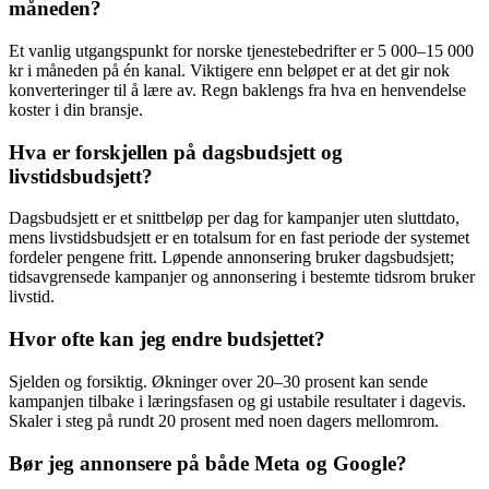
måneden?
Et vanlig utgangspunkt for norske tjenestebedrifter er 5 000–15 000
kr i måneden på én kanal. Viktigere enn beløpet er at det gir nok
konverteringer til å lære av. Regn baklengs fra hva en henvendelse
koster i din bransje.
Hva er forskjellen på dagsbudsjett og
livstidsbudsjett?
Dagsbudsjett er et snittbeløp per dag for kampanjer uten sluttdato,
mens livstidsbudsjett er en totalsum for en fast periode der systemet
fordeler pengene fritt. Løpende annonsering bruker dagsbudsjett;
tidsavgrensede kampanjer og annonsering i bestemte tidsrom bruker
livstid.
Hvor ofte kan jeg endre budsjettet?
Sjelden og forsiktig. Økninger over 20–30 prosent kan sende
kampanjen tilbake i læringsfasen og gi ustabile resultater i dagevis.
Skaler i steg på rundt 20 prosent med noen dagers mellomrom.
Bør jeg annonsere på både Meta og Google?