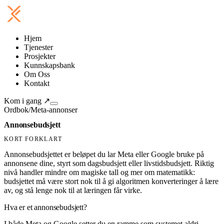
Hjem
Tjenester
Prosjekter
Kunnskapsbank
Om Oss
Kontakt
Kom i gang
↗
Ordbok
/
Meta-annonser
Annonsebudsjett
KORT FORKLART
Annonsebudsjettet er beløpet du lar Meta eller Google bruke på
annonsene dine, styrt som dagsbudsjett eller livstidsbudsjett. Riktig
nivå handler mindre om magiske tall og mer om matematikk:
budsjettet må være stort nok til å gi algoritmen konverteringer å lære
av, og stå lenge nok til at læringen får virke.
Hva er et annonsebudsjett?
I både Meta og Google setter du en ramme som systemet aldri