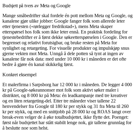
Budsjett på tvers av Meta og Google
Mange småbedrifter skal fordele én pott mellom Meta og Google, og
kanalene gjør ulike jobber: Google fanger folk som allerede leter
etter tjenesten («rørlegger fredrikstad»), mens Meta skaper
etterspørsel hos folk som ikke leter ennå. En praktisk fordeling for
tjenestebedrifter er å først dekke søkeetterspørselen i Google. Den er
begrenset og relativt forutsigbar, og bruke resten på Meta for
synlighet og
retargeting
. For visuelle produkter og impulskjøp snus
gjerne vekten mot Meta. Unngå å dele potten så tynt at ingen av
kanalene får nok data: med under 10 000 kr i måneden er det ofte
bedre å gjøre én kanal skikkelig først.
Konkret eksempel
Et malerfirma i Sarpsborg har 12 000 kr i måneden. De legger 4 000
kr på Google-søkeannonser mot folk som aktivt søker maler i
distriktet, og 8 000 kr på Meta: én leadkampanje med tre kreativer
og en liten retargeting-del. Etter tre måneder viser tallene 22
henvendelser fra Google til 180 kr per stykk og 31 fra Meta til 260
kr per stykk, og med en snittjobb på 28 000 kr og
ROAS
langt over
break-even velger de å øke totalbudsjettet, ikke flytte det. Poenget:
først når budsjettet har stått stabilt lenge nok, gir tallene grunnlag for
å beslutte noe som helst.