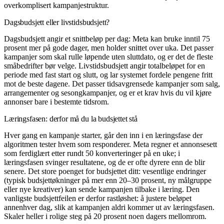
overkomplisert
kampanjestruktur
.
Dagsbudsjett eller livstidsbudsjett?
Dagsbudsjett angir et snittbeløp per dag: Meta kan bruke inntil 75
prosent mer på gode dager, men holder snittet over uka. Det passer
kampanjer som skal rulle løpende uten sluttdato, og er det de fleste
småbedrifter bør velge. Livstidsbudsjett angir totalbeløpet for en
periode med fast start og slutt, og lar systemet fordele pengene fritt
mot de beste dagene. Det passer tidsavgrensede kampanjer som salg,
arrangementer og sesongkampanjer, og er et krav hvis du vil kjøre
annonser bare i bestemte tidsrom.
Læringsfasen: derfor må du la budsjettet stå
Hver gang en kampanje starter, går den inn i en læringsfase der
algoritmen tester hvem som responderer. Meta regner et annonsesett
som ferdiglært etter rundt 50 konverteringer på en uke; i
læringsfasen svinger resultatene, og de er ofte dyrere enn de blir
senere. Det store poenget for budsjettet ditt: vesentlige endringer
(typisk budsjettøkninger på mer enn 20–30 prosent, ny målgruppe
eller nye kreativer) kan sende kampanjen tilbake i læring. Den
vanligste budsjettfeilen er derfor rastløshet: å justere beløpet
annenhver dag, slik at kampanjen aldri kommer ut av læringsfasen.
Skaler heller i rolige steg på 20 prosent noen dagers mellomrom.