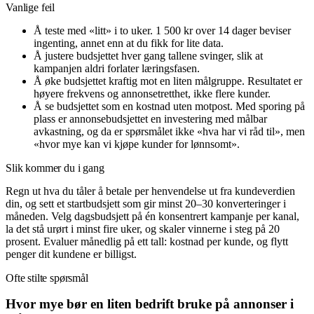
Vanlige feil
Å teste med «litt» i to uker. 1 500 kr over 14 dager beviser
ingenting, annet enn at du fikk for lite data.
Å justere budsjettet hver gang tallene svinger, slik at
kampanjen aldri forlater læringsfasen.
Å øke budsjettet kraftig mot en liten målgruppe. Resultatet er
høyere frekvens og
annonsetretthet
, ikke flere kunder.
Å se budsjettet som en kostnad uten motpost. Med sporing på
plass er annonsebudsjettet en investering med målbar
avkastning, og da er spørsmålet ikke «hva har vi råd til», men
«hvor mye kan vi kjøpe kunder for lønnsomt».
Slik kommer du i gang
Regn ut hva du tåler å betale per henvendelse ut fra kundeverdien
din, og sett et startbudsjett som gir minst 20–30 konverteringer i
måneden. Velg dagsbudsjett på én konsentrert kampanje per kanal,
la det stå urørt i minst fire uker, og skaler vinnerne i steg på 20
prosent. Evaluer månedlig på ett tall: kostnad per kunde, og flytt
penger dit kundene er billigst.
Ofte stilte spørsmål
Hvor mye bør en liten bedrift bruke på annonser i